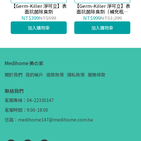
細菌病毒
細菌病毒
【Germ-Killer 淨可立】表
【Germ-Killer 淨可立】表
面抗菌除臭劑
面抗菌除臭劑（補充瓶）
｜5L
NT$399
NT$599
NT$999
NT$1,299
加入購物車
加入購物車
Medihome 美の家
關於我們
我的帳戶
退款政策
隱私政策
服務條款
聯絡我們
客服專線：04-22330147
客服時間：9:00-18:00
信箱：medihome147@medihome.com.tw