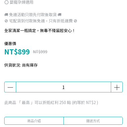
⭕️ 嬰寵孕婦適用
🚚 免運活動只限先付款後取貨 🚚
🚫 宅配貨到付款無免運，只有折抵運費 🚫
全家清潔一瓶搞定，無毒不殘留超安心！
優惠價
NT$899
NT$999
供貨狀況:
尚有庫存
此商品 「 最高 」可以折抵紅利
250
點 (約等於
NT$2
)
商品介紹
運送方式