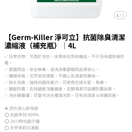
1
/
1
【Germ-Killer 淨可立】抗菌除臭清潔
濃縮液（補充瓶）｜4L
✅ 日常衣物：可用於洗衣、床單床包等紡織品，不只洗淨還除臭防
霉。
✅ 嬰寵用品：安全無毒，浸洗消毒嬰寵用品很安心。
✅ 樓梯地板：天然茉莉清香，不擔心有清潔劑異味。
✅ 排水消臭：強效抗菌除臭力，可使用在排水管、馬桶。
✅ 牆壁防霉：去除牆壁深層黴菌，定期清潔可延續防霉效果。
✅ 洗衣機養護：可當作洗衣槽清洗劑，可有效清潔＆除黴抑菌。
🍀 四大安心掛保證
⭕️ 抗菌率99.999%
⭕️ 24小時抗菌守護
⭕️ 天然茉莉花清香